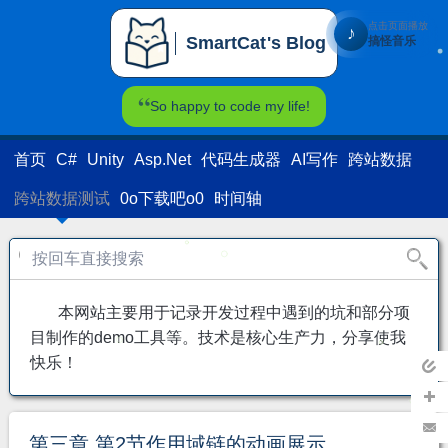
点击页面播放
♪
SmartCat's Blog
搞怪音乐
SmartCat's Blog
So happy to code my life!
首页
C#
Unity
Asp.Net
代码生成器
AI写作
跨站数据
跨站数据测试
0o下载吧o0
时间轴
本网站主要用于记录开发过程中遇到的坑和部分项
目制作的demo工具等。技术是核心生产力，分享使我
快乐！
返回
主页
加关
第三章 第2节作用域链的动画展示