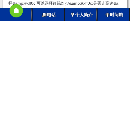
择&amp;#xff0c;可以选择红绿灯少&amp;#xff0c;是否走高速&a
mp;#xff0c;路线最短等 4.可以选择途经点 5.退出到其他应用&a
电话
个人简介
时间轴
mp;#xff0c;导航功能是否在后台正常运行 6.步行导航距离是否准
确&amp;#xff0c;如有偏差 差距多少 7.搜索起点或者终点定位是
否准确 8.搜索起点或者终点位置支持模糊查询和精准查询 9.选
择路线之后有多……
标签：
体验报告 软件测试
日期：2020-12-14 分类：
跨站数据测试
941次阅读 /
继续阅读>>
时间序列分析-MOOC-中南财经政法一二章
视频链接&amp;#xff1a; 添加链接描述 目录第一章 时间序列分析
简介第二章 时间序列的预处理2.1 平稳时间序列的定义2.2 平稳
时间序列的统计性质和意义2.3 平稳性检验2.4 纯随机序列的定
义和性质2.5 纯随机性检验第一章 时间序列分析简介 第二章 时
间序列的预处理 2.1 平稳时间序列的定义 包含&amp;#xff1a;平