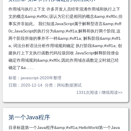
注
发私
作用域与执行上下文 许多开发人员经常混淆作用域和执行上下
信
文的概念&amp;#xff0c;误认为它们是相同的概念&amp;#xff0c;但
事实并非如此。 我们知道JavaScript属于解释型语言&amp;#xff
0c;JavaScript的执行分为&amp;#xff1a;解释和执行两个阶段,这
两个阶段所做的事并不一样&amp;#xff1a; 解释阶段&amp;#xff1
a; 词法分析语法分析作用域规则确定 执行阶段&amp;#xff1a; 创
建执行上下文执行函数代码垃圾回收 JavaScript解释阶段便会
确定作用域规则&amp;#xff0c;因此作用域在函数定义时就已经
确定了&a……
标签：
javascript-2020年整理
日期：2020-12-14 分类：
跨站数据测试
1331次阅读 /
继续阅读>>
第一个Java程序
目录标题第一个Java程序&amp;#xff1a;HelloWorld第一个Java