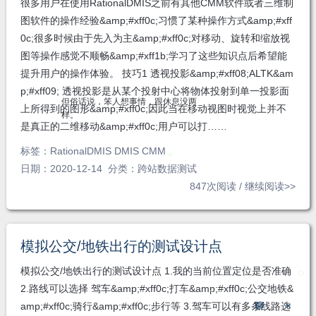
很多用户在使用RationalDMIS之前有其他CMM软件或者三维制
图软件的操作经验&amp;#xff0c;习惯了某种操作方式&amp;#xff
0c;很多时候由于先入为主&amp;#xff0c;对移动、旋转和缩放视
图等操作感觉不顺畅&amp;#xff1b;学习了这些知识点后希望能
提升用户的操作体验。 技巧1 透视投影&amp;#xff08;ALTK&am
p;#xff09; 透视投影是从某个投射中心将物体投射到单一投影面
但俗话说，笨人想事情，跟休息没两
上所得到的图形&amp;#xff0c;因此当在移动视图时视觉上并不
样。
是真正的二维移动&amp;#xff0c;用户可以打……
标签：
RationalDMIS DMIS CMM
日期：2020-12-14 分类：
跨站数据测试
847次阅读 /
继续阅读>>
模拟公交/地铁出行的测试设计点
模拟公交/地铁出行的测试设计点 1.我的当前位置定位是否准确
2.路线可以选择 驾车&amp;#xff0c;打车&amp;#xff0c;公交地铁&
聊
×
amp;#xff0c;骑行&amp;#xff0c;步行等 3.驾车可以有多条线路选