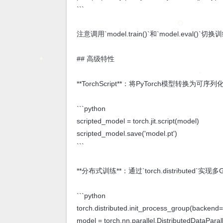
```
注意调用`model.train()`和`model.eval(
## 高级特性
**TorchScript**：将PyTorch模型转换
```python
scripted_model = torch.jit.script(model)
scripted_model.save('model.pt')
```
**分布式训练**：通过`torch.distributed`
```python
torch.distributed.init_process_group(backend='
model = torch.nn.parallel.DistributedDataParal