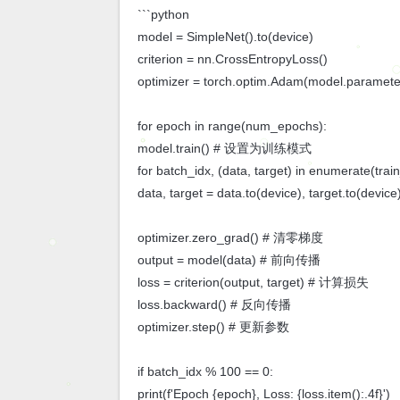
```python
model = SimpleNet().to(device)
criterion = nn.CrossEntropyLoss()
optimizer = torch.optim.Adam(model.parameter
for epoch in range(num_epochs):
model.train() # 设置为训练模式
for batch_idx, (data, target) in enumerate(trai
data, target = data.to(device), target.to(device
optimizer.zero_grad() # 清零梯度
output = model(data) # 前向传播
loss = criterion(output, target) # 计算损失
loss.backward() # 反向传播
optimizer.step() # 更新参数
if batch_idx % 100 == 0:
print(f'Epoch {epoch}, Loss: {loss.item():.4f}')