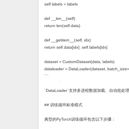
self.labels = labels
def __len__(self):
return len(self.data)
def __getitem__(self, idx):
return self.data[idx], self.labels[idx]
dataset = CustomDataset(data, labels)
dataloader = DataLoader(dataset, batch_size=
```
`DataLoader`支持多进程数据加载、自动
## 训练循环标准模式
典型的PyTorch训练循环包含以下步骤：