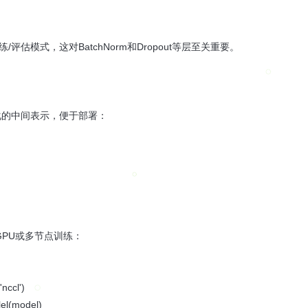
)`切换训练/评估模式，这对BatchNorm和Dropout等层至关重要。
为可序列化的中间表示，便于部署：
实现多GPU或多节点训练：
nccl')
lel(model)