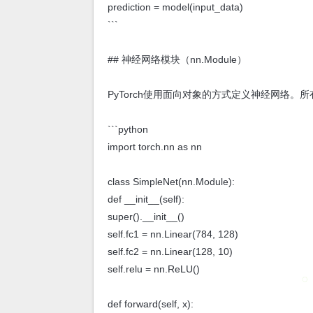
prediction = model(input_data)
```
## 神经网络模块（nn.Module）
PyTorch使用面向对象的方式定义神经网络。所有
```python
import torch.nn as nn
class SimpleNet(nn.Module):
def __init__(self):
super().__init__()
self.fc1 = nn.Linear(784, 128)
self.fc2 = nn.Linear(128, 10)
self.relu = nn.ReLU()
def forward(self, x):