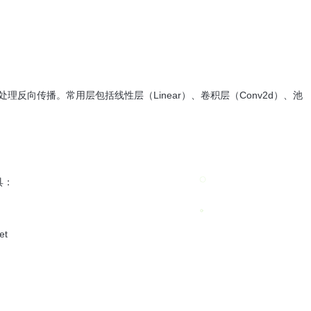
h自动处理反向传播。常用层包括线性层（Linear）、卷积层（Conv2d）、池
工具：
et