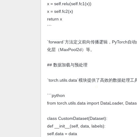
x = self.relu(self.fc1(x))
x = self.fc2(x)
return x
```
`forward`方法定义前向传播逻辑，PyTorc
化层（MaxPool2d）等。
## 数据加载与预处理
`torch.utils.data`模块提供了高效的数据处理
```python
from torch.utils.data import DataLoader, Datas
class CustomDataset(Dataset):
def __init__(self, data, labels):
self.data = data