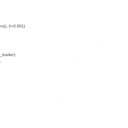
s(), lr=0.001)
n_loader):
)