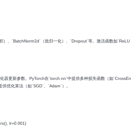
积）、`BatchNorm2d`（批归一化）、`Dropout`等。激活函数如`ReLU
数。PyTorch在`torch.nn`中提供多种损失函数（如`CrossEn
tim`中提供优化算法（如`SGD`、`Adam`）。
s(), lr=0.001)