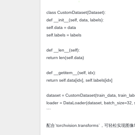
class CustomDataset(Dataset):
def __init__(self, data, labels):
self.data = data
self.labels = labels
def __len__(self):
return len(self.data)
def __getitem__(self, idx):
return self.data[idx], self.labels[idx]
dataset = CustomDataset(train_data, train_lab
loader = DataLoader(dataset, batch_size=32,
```
配合`torchvision.transforms`，可