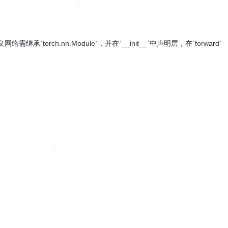
`torch.nn.Module`，并在`__init__`中声明层，在`forward`