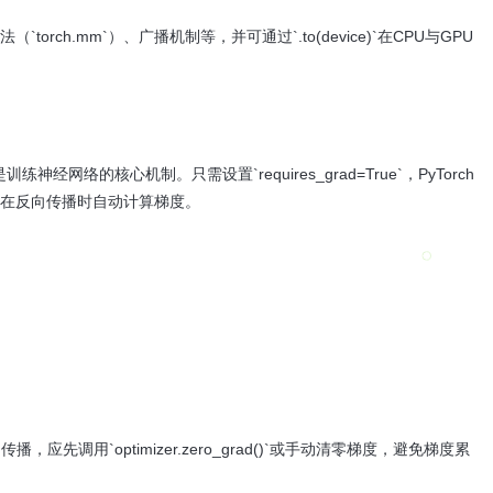
rch.mm`）、广播机制等，并可通过`.to(device)`在CPU与GPU
是训练神经网络的核心机制。只需设置`requires_grad=True`，PyTorch
并在反向传播时自动计算梯度。
传播，应先调用`optimizer.zero_grad()`或手动清零梯度，避免梯度累