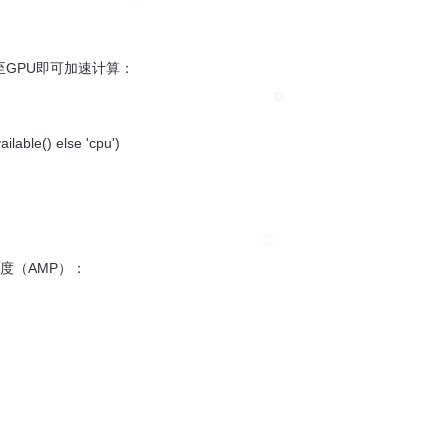
移至GPU即可加速计算：
ailable() else 'cpu')
度（AMP）：