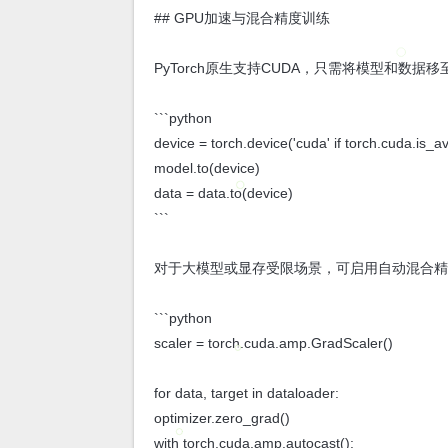
## GPU加速与混合精度训练
PyTorch原生支持CUDA，只需将模型和数据
```python
device = torch.device('cuda' if torch.cuda.is_av
model.to(device)
data = data.to(device)
```
对于大模型或显存受限场景，可启用自动混合精
```python
scaler = torch.cuda.amp.GradScaler()
for data, target in dataloader:
optimizer.zero_grad()
with torch.cuda.amp.autocast():