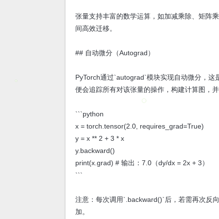
张量支持丰富的数学运算，如加减乘除、矩阵乘法（`to
间高效迁移。
## 自动微分（Autograd）
PyTorch通过`autograd`模块实现自动微分，这
便会追踪所有对该张量的操作，构建计算图，
```python
x = torch.tensor(2.0, requires_grad=True)
y = x ** 2 + 3 * x
y.backward()
print(x.grad) # 输出：7.0（dy/dx = 2x + 3）
```
注意：每次调用`.backward()`后，若需再次反向
加。