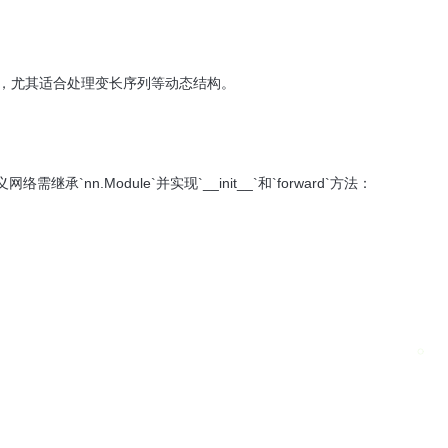
试更直观，尤其适合处理变长序列等动态结构。
承`nn.Module`并实现`__init__`和`forward`方法：