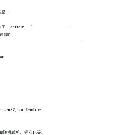
件包括：
`__getitem__`）
进程预取
er
size=32, shuffle=True)
图像增强，如随机裁剪、标准化等。