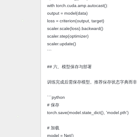
with torch.cuda.amp.autocast():
output = model(data)
loss = criterion(output, target)
scaler.scale(loss).backward()
scaler.step(optimizer)
scaler.update()
```
## 六、模型保存与部署
训练完成后需保存模型。推荐保存状态字典而
```python
# 保存
torch.save(model.state_dict(), 'model.pth')
# 加载
model = Net()