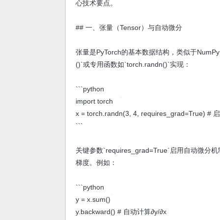
心技术要点。
## 一、张量（Tensor）与自动微分
张量是PyTorch的基本数据结构，类似于NumPy的
()`或专用函数如`torch.randn()`实现：
```python
import torch
x = torch.randn(3, 4, requires_grad=True
```
关键参数`requires_grad=True`启用
梯度。例如：
```python
y = x.sum()
y.backward() # 自动计算∂y/∂x