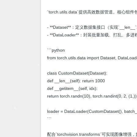
`torch.utils.data`提供高效数据管道。核心组
- **Dataset**：定义数据集接口（实现`__len__`和
- **DataLoader**：封装批量加载、打乱、多
```python
from torch.utils.data import Dataset, DataLoad
class CustomDataset(Dataset):
def __len__(self): return 1000
def __getitem__(self, idx):
return torch.randn(10), torch.randint(0, 2, (1,))
loader = DataLoader(CustomDataset(), batch_
```
配合`torchvision.transforms`可实现