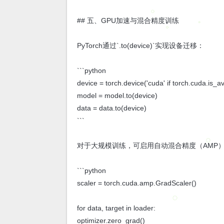
## 五、GPU加速与混合精度训练
PyTorch通过`.to(device)`实现设备迁移：
```python
device = torch.device('cuda' if torch.cuda.is_av
model = model.to(device)
data = data.to(device)
```
对于大规模训练，可启用自动混合精度（AMP
```python
scaler = torch.cuda.amp.GradScaler()
for data, target in loader:
optimizer.zero_grad()