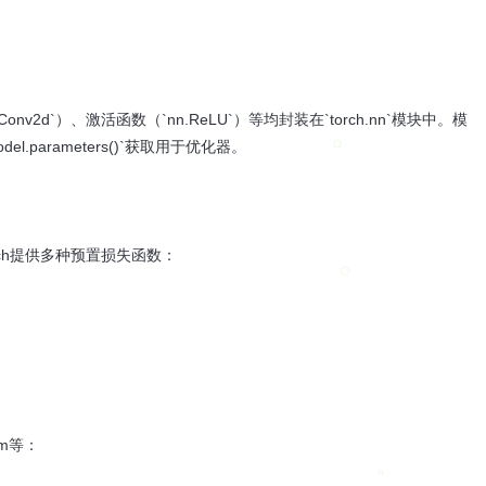
Conv2d`）、激活函数（`nn.ReLU`）等均封装在`torch.nn`模块中。模
el.parameters()`获取用于优化器。
ch提供多种预置损失函数：
am等：