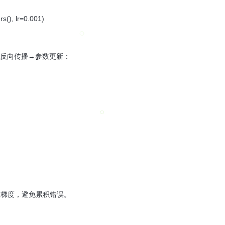
s(), lr=0.001)
→反向传播→参数更新：
除历史梯度，避免累积错误。