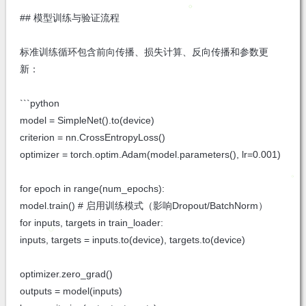
## 模型训练与验证流程
标准训练循环包含前向传播、损失计算、反向传播和参数更
新：
```python
model = SimpleNet().to(device)
criterion = nn.CrossEntropyLoss()
optimizer = torch.optim.Adam(model.parameters(), lr=0.001)
for epoch in range(num_epochs):
model.train() # 启用训练模式（影响Dropout/BatchNorm）
for inputs, targets in train_loader:
inputs, targets = inputs.to(device), targets.to(device)
optimizer.zero_grad()
outputs = model(inputs)