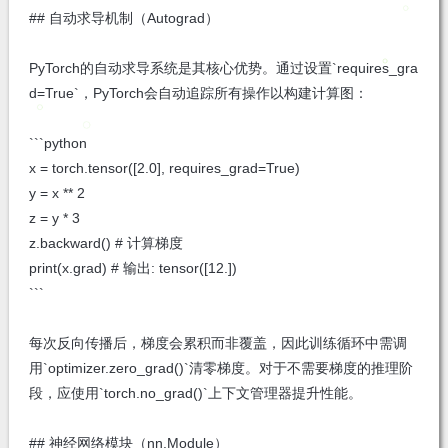
## 自动求导机制（Autograd）
PyTorch的自动求导系统是其核心优势。通过设置`requires_gra
d=True`，PyTorch会自动追踪所有操作以构建计算图：
```python
x = torch.tensor([2.0], requires_grad=True)
y = x ** 2
z = y * 3
z.backward() # 计算梯度
print(x.grad) # 输出: tensor([12.])
```
每次反向传播后，梯度会累积而非覆盖，因此训练循环中需调
用`optimizer.zero_grad()`清零梯度。对于不需要梯度的推理阶
段，应使用`torch.no_grad()`上下文管理器提升性能。
## 神经网络模块（nn.Module）