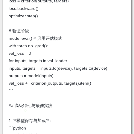
loss = criterion(outputs, targets)
loss.backward()
optimizer.step()
# 验证阶段
model.eval() # 启用评估模式
with torch.no_grad():
val_loss = 0
for inputs, targets in val_loader:
inputs, targets = inputs.to(device), targets.to(device)
outputs = model(inputs)
val_loss += criterion(outputs, targets).item()
```
## 高级特性与最佳实践
1. **模型保存与加载**：
```python