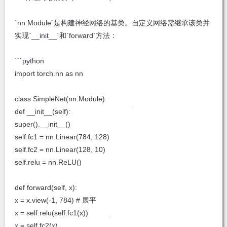
`nn.Module`是构建神经网络的基类。自定义网络需继承该类并
实现`__init__`和`forward`方法：
```python
import torch.nn as nn
class SimpleNet(nn.Module):
def __init__(self):
super().__init__()
self.fc1 = nn.Linear(784, 128)
self.fc2 = nn.Linear(128, 10)
self.relu = nn.ReLU()
def forward(self, x):
x = x.view(-1, 784) # 展平
x = self.relu(self.fc1(x))
x = self.fc2(x)