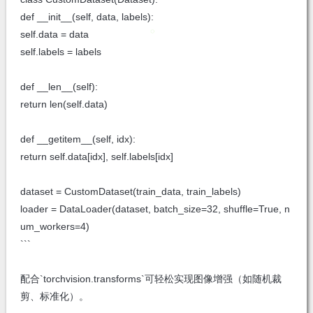
def __init__(self, data, labels):
self.data = data
self.labels = labels
def __len__(self):
return len(self.data)
def __getitem__(self, idx):
return self.data[idx], self.labels[idx]
dataset = CustomDataset(train_data, train_labels)
loader = DataLoader(dataset, batch_size=32, shuffle=True, n
um_workers=4)
```
配合`torchvision.transforms`可轻松实现图像增强（如随机裁
剪、标准化）。