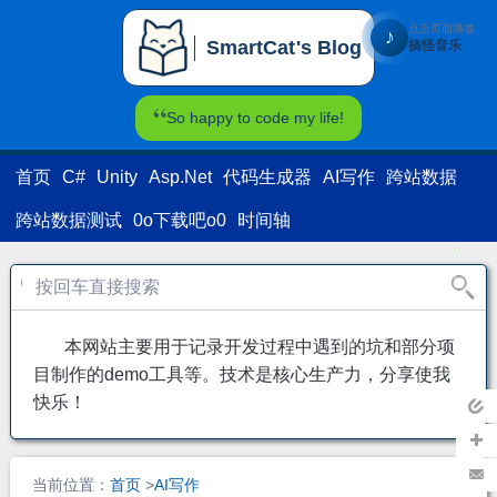
点击页面播放
♪
SmartCat's Blog
搞怪音乐
SmartCat's Blog
So happy to code my life!
首页
C#
Unity
Asp.Net
代码生成器
AI写作
跨站数据
跨站数据测试
0o下载吧o0
时间轴
本网站主要用于记录开发过程中遇到的坑和部分项
目制作的demo工具等。技术是核心生产力，分享使我
快乐！
返回
主页
加关
当前位置：
首页
>
AI写作